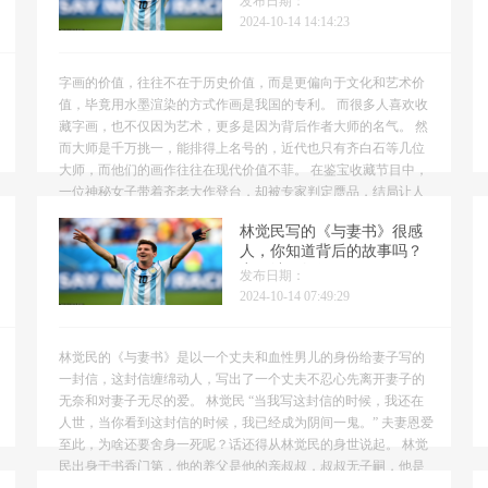
发布日期：
2024-10-14 14:14:23
字画的价值，往往不在于历史价值，而是更偏向于文化和艺术价
值，毕竟用水墨渲染的方式作画是我国的专利。 而很多人喜欢收
藏字画，也不仅因为艺术，更多是因为背后作者大师的名气。 然
而大师是千万挑一，能排得上名号的，近代也只有齐白石等几位
大师，而他们的画作往往在现代价值不菲。 在鉴宝收藏节目中，
一位神秘女子带着齐老大作登台，却被专家判定赝品，结局让人
大跌眼镜。 近年来鉴宝节目层出不穷，《寻宝》、《鉴宝》都
林觉民写的《与妻书》很感
曾...
人，你知道背后的故事吗？
妻子结局如何
发布日期：
2024-10-14 07:49:29
林觉民的《与妻书》是以一个丈夫和血性男儿的身份给妻子写的
一封信，这封信缠绵动人，写出了一个丈夫不忍心先离开妻子的
无奈和对妻子无尽的爱。 林觉民 “当我写这封信的时候，我还在
人世，当你看到这封信的时候，我已经成为阴间一鬼。” 夫妻恩爱
至此，为啥还要舍身一死呢？话还得从林觉民的身世说起。 林觉
民出身于书香门第，他的养父是他的亲叔叔，叔叔无子嗣，他是