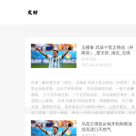
玉楼春 武庙十哲之韩信（外
两首）_楚天舒_湖北_元情
发布日期：
2025-06-26 06:29:31
作者：极目楚天舒（湖北） 玉楼春 武庙十哲之韩信（外两首） 贫
苦出身多受辱。志向于怀终及禄。 无双谋略助刘成。一饭千金酬
愿夙。 三十五年雄立俗。一十五言知业足。 兵仙成败岂单何，道
是阴人心最毒。 五律 话夏至 时雨连番至，青梅酿酒成。 长江看
水涨，黄鹤仰天清。 展开剩余52% 树梢小蝉叫，山坡半夏生。 高
温三室满，高湿一身顷。 绝句 一切凭心情 雨打楼窗方等声，是优
是痞靠元情。 心闲远胜仙宫乐，愁...
乌克兰增加从匈牙利和斯洛
伐克进口天然气
发布日期：