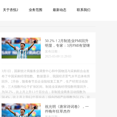
关于杏悦2
业务范围
最新动态
联系我们
50.2%！2月制造业PMI回升
明显，专家：3月PMI有望继
续保持在扩张区间
发布日期：
2025-03-09 11:29:03
3月1日，国家统计局服务业调查中心和中国物流与采购联合会发
布了中国采购经理指数。 数据显示，我国经济景气水平总体有所
回升。2月份，随着春节后企业陆续复工复产，生产经营活动加
快，三大指数均位于扩张区间。制造业采购经理指数明显回升，
为50.2%，比上月上升1.1个百分点；非制造业商务活动指数为
50.4%，比上月上升0.2个百分点；综合PMI产出指数为51.1%，比
上月上升1.0个百分点。 东方金诚首席...
祝允明《唐宋诗词卷》，一
件晚年狂草杰作
发布日期：