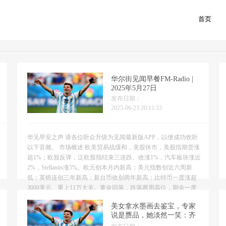
首页
首页
华尔街见闻早餐FM-Radio |
2025年5月27日
发布日期：
2025-06-23 20:11:33
华见早安之声 请各位听众升级为见闻最新版APP，以便成功收听
以下音频。 市场概述 欧美贸易战缓和，美股休市，美股指期货涨
超1%；欧股反弹，泛欧股指结束三连跌、收涨1%，汽车板块涨近
2%，Stellantis涨5%。欧元创本月内新高；美元指数创近六周新
低；英镑连创三年新高；新台币收创两年新高；比特币一度涨超
3000美元、重上11万大关。黄金回落，跌落两周高位，期金一度
跌超1%。 亚洲时段，创业板收跌...
美女拿水墨画去鉴宝，专家
说是赝品，她淡然一笑：齐
白石是我爷爷