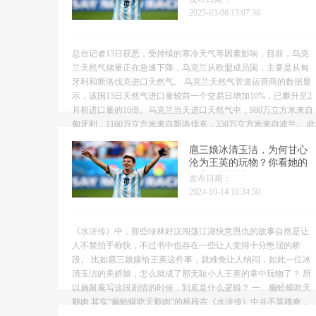
2025-03-06 13:07:38
总台记者13日获悉，受持续的寒冷天气等因素影响，目前，乌克
兰天然气储量正在急速下降，乌克兰从欧盟成员国，主要是从匈
牙利和斯洛伐克进口天然气。 乌克兰天然气管道运营商的数据显
示，该国13日天然气进口量较前一个交易日增加10%，已攀升至2
月初进口量的10倍。乌克兰当天进口天然气中，980万立方米来自
匈牙利，1160万立方米来自斯洛伐克，350万立方米来自波兰。 此
前，乌克兰能源部长格尔曼·加卢先科表示...
扈三娘冰清玉洁，为何甘心
沦为王英的玩物？你看她的
历史原型是谁
发布日期：
2024-10-14 10:34:50
《水浒传》中，那些绿林好汉闯荡江湖快意恩仇的故事自然是让
人不禁拍手称快，不过书中也存在一些让人觉得十分憋屈的桥
段。 比如扈三娘嫁给王英这件事，就难免让人纳闷，如此一位冰
清玉洁的美娇娘，怎么就成了那无耻小人王英的掌中玩物了？ 所
以施耐庵写这段剧情的时候，到底是什么逻辑？ 一、癞蛤蟆吃天
鹅肉 其实“癞蛤蟆吃天鹅肉”的桥段在《水浒传》中并不算稀奇，