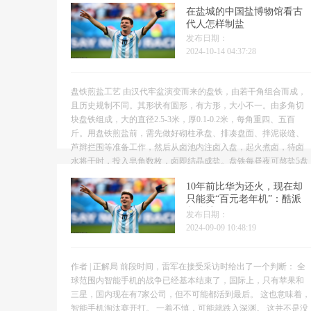
比如潘金莲与武大郎就属于这种关系。 （武大郎、潘金莲剧照...
在盐城的中国盐博物馆看古
代人怎样制盐
发布日期：
2024-10-14 04:37:28
盘铁煎盐工艺 由汉代牢盆演变而来的盘铁，由若干角组合而成，
且历史规制不同。其形状有圆形，有方形，大小不一。由多角切
块盘铁组成，大的直径2.5-3米，厚0.1-0.2米，每角重四、五百
斤。用盘铁煎盐前，需先做好砌柱承盘、排凑盘面、拌泥嵌缝、
芦辫拦围等准备工作，然后从卤池内注卤入盘，起火煮卤，待卤
水将干时，投入皂角数枚，卤即结晶成盐。盘铁每昼夜可熬盐5盘
左右，每盘成盐约300-400斤，昼夜可煎盐15...
10年前比华为还火，现在却
只能卖“百元老年机”：酷派
怎么就不行了？
发布日期：
2024-09-09 10:48:19
作者 | 正解局 前段时间，雷军在接受采访时给出了一个判断： 全
球范围内智能手机的战争已经基本结束了，国际上，只有苹果和
三星，国内现在有7家公司，但不可能都活到最后。 这也意味着，
智能手机淘汰赛开打。 一着不慎，可能就跌入深渊。 这并不是没