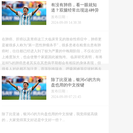
近，御苑砧声向晚多。 莫见长安行乐处，空令岁月易蹉跎...
有没有肺癌，看一眼就知
道？双腿经常出现这4种异
常，要尽早查CT
发布日期：
2024-09-09 14:38:38
在肺癌、肝癌以及胃癌这三大临床常见的致命性癌症中，肺癌更
是被很多人称为“第一恶性肿瘤杀手”，很多患者在检查出患有肺
癌时，往往都已经进入到了较为严重的中晚期阶段，不仅在治疗
上难度加大，也会使整个家庭因此被拖垮。 临床研究表明，有将
近80%的肺癌患者其实在其患病早期都会有相应的身体表现，但
很多人对此都不加注意，而等到有咳血、呼吸困难等症状时再去
就诊，往往就已经为时晚矣了。 那么，在肺癌早期，究竟有哪
除了比亚迪，银河e5的方向
些...
盘也用的中文按键
发布日期：
2024-09-09 07:21:45
除了比亚迪，银河e5的方向盘也用的中文按键，我觉得挺高级
的，大家觉得英文好还是中文好一些？...