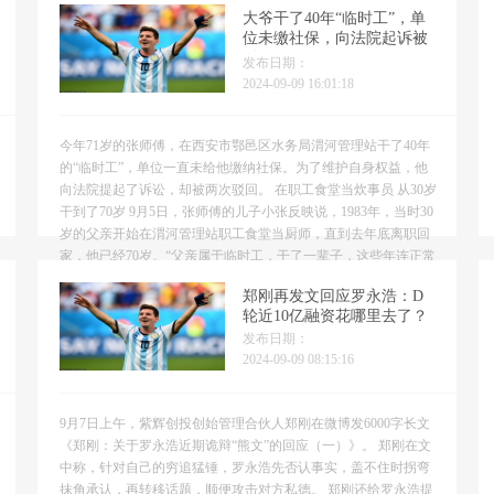
过继给叔叔的。养父好读书，对林觉民也给予厚望。希望儿子...
大爷干了40年“临时工”，单
位未缴社保，向法院起诉被
驳回
发布日期：
2024-09-09 16:01:18
今年71岁的张师傅，在西安市鄂邑区水务局渭河管理站干了40年
的“临时工”，单位一直未给他缴纳社保。为了维护自身权益，他
向法院提起了诉讼，却被两次驳回。 在职工食堂当炊事员 从30岁
干到了70岁 9月5日，张师傅的儿子小张反映说，1983年，当时30
岁的父亲开始在渭河管理站职工食堂当厨师，直到去年底离职回
家，他已经70岁。“父亲属于临时工，干了一辈子，这些年连正常
假期都没享受过，勤勤恳恳的工作，拿的...
郑刚再发文回应罗永浩：D
轮近10亿融资花哪里去了？
发布日期：
2024-09-09 08:15:16
9月7日上午，紫辉创投创始管理合伙人郑刚在微博发6000字长文
《郑刚：关于罗永浩近期诡辩“熊文”的回应（一）》。 郑刚在文
中称，针对自己的穷追猛锤，罗永浩先否认事实，盖不住时拐弯
抹角承认，再转移话题，顺便攻击对方私德。 郑刚还给罗永浩提