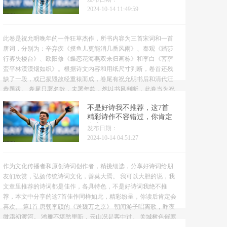
2024-10-14 11:49:59
此卷是祝允明晚年的一件狂草杰作，所书内容为三首宋词和一首
唐词，分别为：辛弃疾《摸鱼儿更能消几番风雨》、秦观《踏莎
行雾失楼台》、欧阳修《蝶恋花海燕双来归画栋》和李白《菩萨
蛮平林漠漠烟如织》。根据诗文内容和用纸尺寸判断，卷首还残
缺了一段，或已损毁故经重裱而成，卷尾有祝允明书后和清代汪
恭题跋。 卷尾只署名款，未署年款，然以书风判断，此卷当为祝
允明六十岁前后的草书巨作。全卷书法逸笔草草，不计工拙，笔
不是好诗我不推荐，这7首
墨纵横...
精彩诗作不容错过，你肯定
会喜欢
发布日期：
2024-10-14 04:51:27
作为文化传播者和原创诗词创作者，精挑细选，分享好诗词给朋
友们欣赏，弘扬传统诗词文化，善莫大焉。 我可以大胆的说，我
文章里推荐的诗词都是佳作，各具特色，不是好诗词我绝不推
荐，本文中分享的这7首佳作同样如此，精彩纷呈，你读后肯定会
喜欢。 第1首 唐朝李颀的《送魏万之京》 朝闻游子唱离歌，昨夜
微霜初渡河。 鸿雁不堪愁里听，云山况是客中过。 关城树色催寒